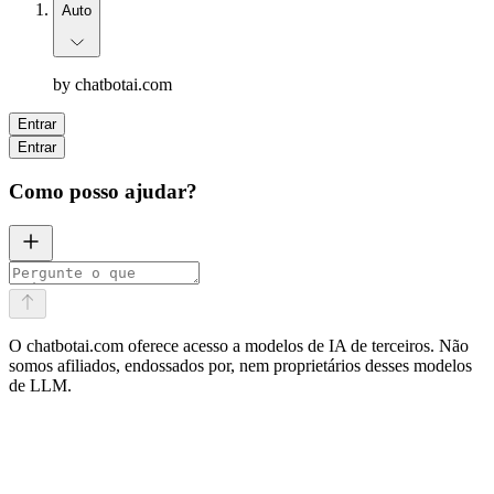
Auto
by chatbotai.com
Entrar
Entrar
Como posso ajudar?
O chatbotai.com oferece acesso a modelos de IA de terceiros. Não
somos afiliados, endossados por, nem proprietários desses modelos
Tradução com IA
Escrever ou editar
Chat Multimodelo
de LLM.
Web Summarizer