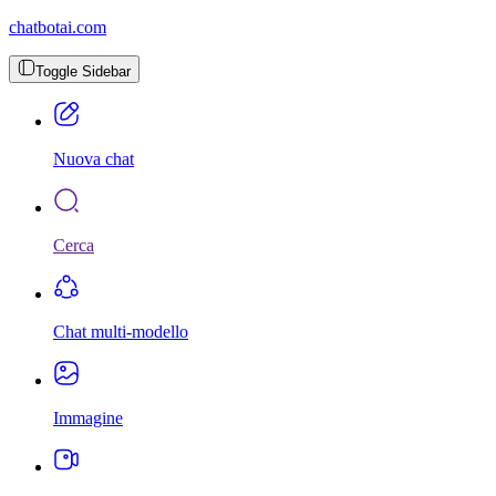
chatbotai.com
Toggle Sidebar
Nuova chat
Cerca
Chat multi-modello
Immagine